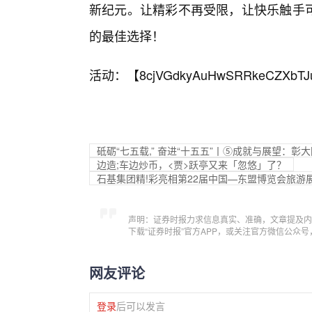
新纪元。让精彩不再受限，让快乐触手可及
的最佳选择！
活动：【
8cjVGdkyAuHwSRRkeCZXbTJ
砥砺“七五载,” 奋进“十五五”丨⑤成就与展望：彰
边造;车边炒币，<贾>跃亭又来「忽悠」了？
石基集团精!彩亮相第22届中国—东盟博览会旅游
声明：证券时报力求信息真实、准确，文章提及内
下载“证券时报”官方APP，或关注官方微信公众
网友评论
登录
后可以发言