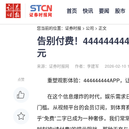
首页
快讯
要闻
股市
您当前的位置：
证券时报
>
公司
>
正文
告别付费！4444444
元
来源：证券时报网
作者：李建军
2026-02-10 
重塑观影体验：444444444APP
点赞
在这个信息爆炸的时代，娱乐需求日
门槛。从视频平台的会员订阅，到体育
乎“免费”二字已成为一种奢侈。我们常